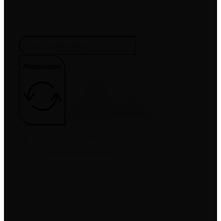
über Aktionen und Wissenswertes rund um unsere
Dienstleistungen.
Abonnieren
Mit Anklicken des Abonnieren-Buttons stimmen Sie
unserer
Datenschutzerklärung
zu. Sie können den
Newsletter jederzeit problemlos kündigen.
MASTERCLEAN
Gewerbegebiet 32