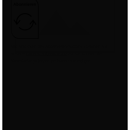
Abonnieren
Mit Anklicken des Abonnieren-Buttons stimmen Sie
unserer
Datenschutzerklärung
zu. Sie können den
Newsletter jederzeit problemlos kündigen.
MASTERCLEAN
Gewerbegebiet 32
93105 Tegernheim
Tel.
+49 9403 9556575
Mobil
+49 171 4834959